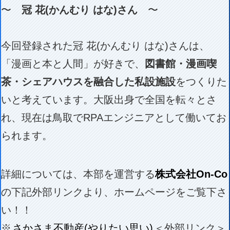
〜
冠 花(かんむり はな)さん
〜
今回登録された冠 花(かんむり はな)さんは、
「漫画と本と人間」が好きで、
図書館・漫画喫
茶・シェアハウスを融合した私設施設
をつくりた
いと考えています。大阪出身で全国を転々とさ
れ、現在は鳥取でRPAエンジニアとして働いてお
られます。
詳細については、本部を運営する
株式会社On-Co
の下記外部リンクより、ホームページをご覧下さ
い！！
※
さかさま不動産(やりたい思い)
＜外部リンク＞