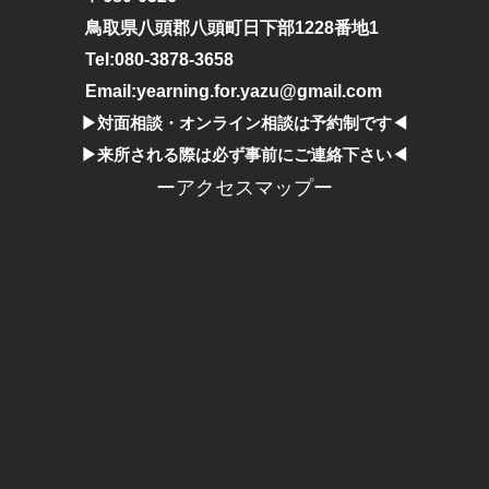
鳥取県八頭郡八頭町日下部1228番地1
Tel:080-3878-3658
Email:yearning.for.yazu@gmail.com
▶︎対面相談・オンライン相談は予約制です◀︎
▶︎来所される際は必ず事前にご連絡下さい◀︎
ーアクセスマップー